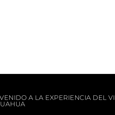
GENES
COMUNIDAD
DIVERSIÓN
CONOCE C
no
 vino para Papá
0
auva
ticas diferentes en cada una de ellas por región o estilo
VENIDO A LA EXPERIENCIA DEL V
n el ADN de cada uva o en los estilos de cada bodega
HUAHUA
More