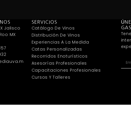
ANOS
SERVICIOS
ÚNE
X Jalisco
Catálogo De Vinos
GA
Tene
 Roo MX
Distribución De Vinos
inte
Experiencias A La Medida
expe
357
Catas Personalizadas
932
Recorridos Enoturísticos
ediauva.m
Asesorías Profesionales
Capacitaciones Profesionales
Cursos Y Talleres