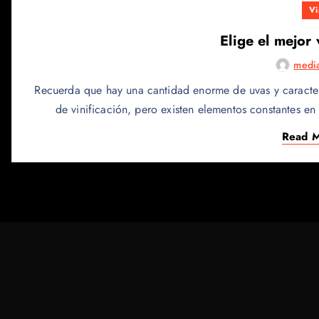
Vi
Elige el mejor
medi
Recuerda que hay una cantidad enorme de uvas y caracterís
de vinificación, pero existen elementos constantes e
Read 