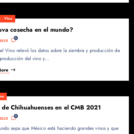
s
,
Vino
 uva cosecha en el mundo?
0
auva
el Vino relevó los datos sobre la siembra y producción de
 producción del vino y…
More
no
s de Chihuahuenses en el CMB 2021
0
auva
undo sepa que México está haciendo grandes vinos y que