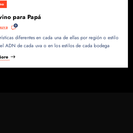
no
 vino para Papá
0
auva
ticas diferentes en cada una de ellas por región o estilo
n el ADN de cada uva o en los estilos de cada bodega
More