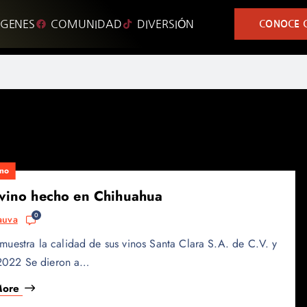
GENES
COMUNIDAD
DIVERSIÓN
CONOCE C
no
 vino hecho en Chihuahua
0
auva
estra la calidad de sus vinos Santa Clara S.A. de C.V. y
, 2022 Se dieron a…
More