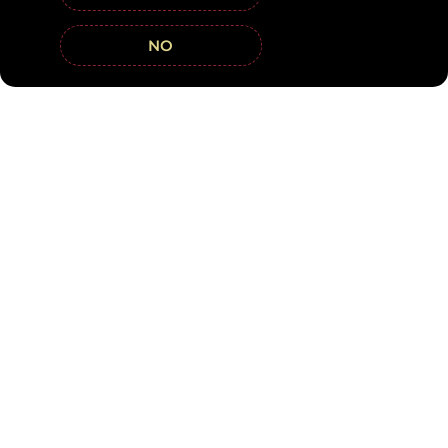
NO
Nos dedicamos a la difusión de la cultura del vino de forma
responsable, a través de experiencias sensoriales,
capacitaciones, cursos y asesorías profesionales.
ENCUÉNTRANOS
Chihuahua. MX Jalisco MX Quintana Roo MX Morelia MX
+52 614 605 1357
+52 331 462 7932
contacto@mediauva.mx