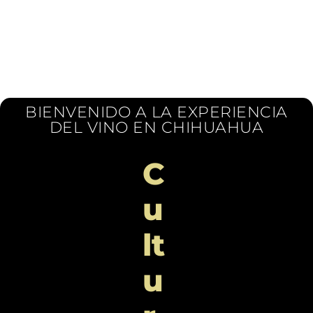
Read More
Search
BIENVENIDO A LA EXPERIENCIA
DEL VINO EN CHIHUAHUA
C
u
Archives
lt
Junio 2022
u
Mayo 2022
Julio 2021